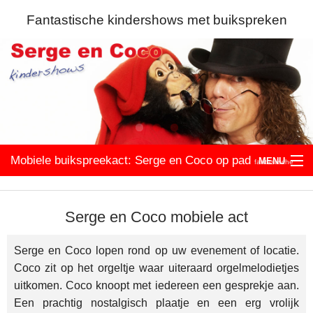
Fantastische kindershows met buikspreken
Mobiele buikspreekact: Serge en Coco op pad
MENU
fantastische
Serge en Coco
kindershows
Serge en Coco mobiele act
Podiumshow
Serge en Coco lopen rond op uw evenement of locatie.
Mobiele act
Coco zit op het orgeltje waar uiteraard orgelmelodietjes
uitkomen. Coco knoopt met iedereen een gesprekje aan.
Theatershows
Een prachtig nostalgisch plaatje en een erg vrolijk